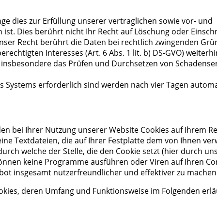
e dies zur Erfüllung unserer vertraglichen sowie vor- und
h ist. Dies berührt nicht Ihr Recht auf Löschung oder Einsc
ser Recht berührt die Daten bei rechtlich zwingenden Grün
berechtigten Interesses (Art. 6 Abs. 1 lit. b) DS-GVO) weiterhi
n insbesondere das Prüfen und Durchsetzen von Schadenser
des Systems erforderlich sind werden nach vier Tagen automa
en bei Ihrer Nutzung unserer Website Cookies auf Ihrem R
eine Textdateien, die auf Ihrer Festplatte dem von Ihnen v
ch welche der Stelle, die den Cookie setzt (hier durch uns
können keine Programme ausführen oder Viren auf Ihren C
bot insgesamt nutzerfreundlicher und effektiver zu machen
ookies, deren Umfang und Funktionsweise im Folgenden erlä