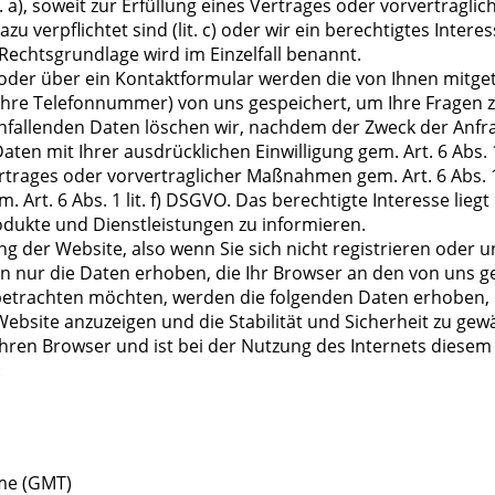
t. a), soweit zur Erfüllung eines Vertrages oder vorvertraglic
azu verpflichtet sind (lit. c) oder wir ein berechtigtes Intere
 Rechtsgrundlage wird im Einzelfall benannt.
 oder über ein Kontaktformular werden die von Ihnen mitget
 Ihre Telefonnummer) von uns gespeichert, um Ihre Fragen 
allenden Daten löschen wir, nachdem der Zweck der Anfra
aten mit Ihrer ausdrücklichen Einwilligung gem. Art. 6 Abs. 1 
trages oder vorvertraglicher Maßnahmen gem. Art. 6 Abs. 1 l
Art. 6 Abs. 1 lit. f) DSGVO. Das berechtigte Interesse liegt
dukte und Dienstleistungen zu informieren.
g der Website, also wenn Sie sich nicht registrieren oder u
n nur die Daten erhoben, die Ihr Browser an den von uns g
betrachten möchten, werden die folgenden Daten erhoben, 
ebsite anzuzeigen und die Stabilität und Sicherheit zu gewä
Ihren Browser und ist bei der Nutzung des Internets diesem
:
me (GMT)