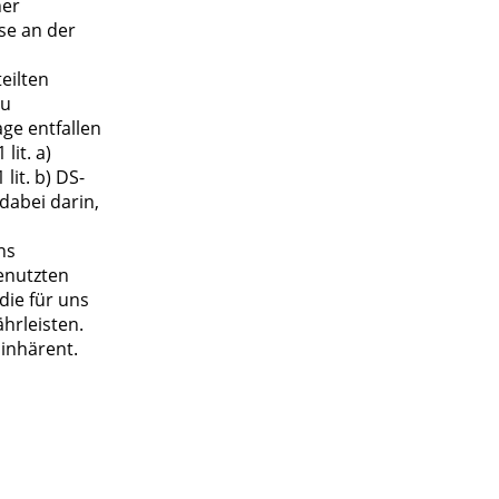
her
sse an der
eilten
zu
ge entfallen
lit. a)
it. b) DS-
 dabei darin,
ns
enutzten
die für uns
hrleisten.
 inhärent.