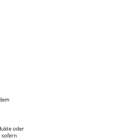
 dem
dukte oder
, sofern