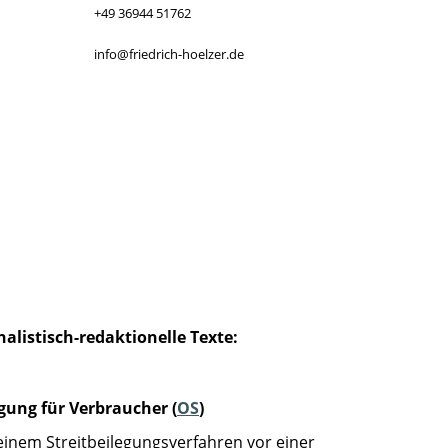
+49 36944 51762
info@friedrich-hoelzer.de
alistisch-redaktionelle Texte:
gung für Verbraucher (
OS
)
n einem Streitbeilegungsverfahren vor einer