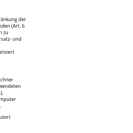
hränkung der
den (Art. 6
n zu
satz- und
tisiert
echner
erwendeten
),
omputer
.
utert